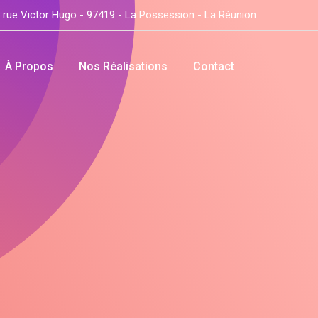
 rue Victor Hugo - 97419 - La Possession - La Réunion
À Propos
Nos Réalisations
Contact