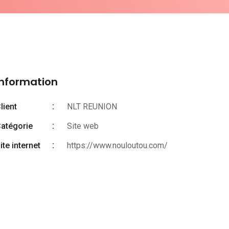
Information
lient
NLT REUNION
atégorie
Site web
ite internet
https://www.nouloutou.com/