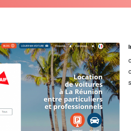
C
C
S